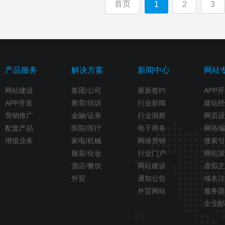
首页
1
2
3
产品服务
解决方案
新闻中心
网站
网站建设
集团/公司
最新签约
APP
APP开发
教育/培训
行业新闻
建站经
营销推广
金融/证券
行业洞察
网页设
配套产品
医院/医疗
电子商务
网络编
增值业务
家电/机械
网络营销
搜索引
服装/化妆
行业门户
网站策
酒店/餐饮
网站建设
虚拟主
外贸
通知公告
域名注
外贸网站
服务器
企业邮