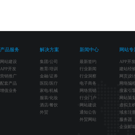
产品服务
解决方案
新闻中心
网站专
网站建设
集团/公司
最新签约
APP开
APP开发
教育/培训
行业新闻
建站经
营销推广
金融/证券
行业洞察
网页设
配套产品
医院/医疗
电子商务
网络编
增值业务
家电/机械
网络营销
搜索引
服装/化妆
行业门户
网站策
酒店/餐饮
网站建设
虚拟主
外贸
通知公告
域名注
外贸网站
服务器
企业邮