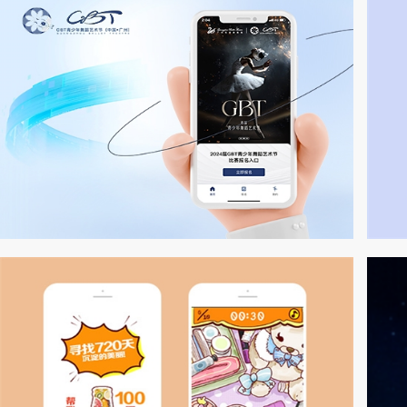
广州芭蕾舞团H5建设
V