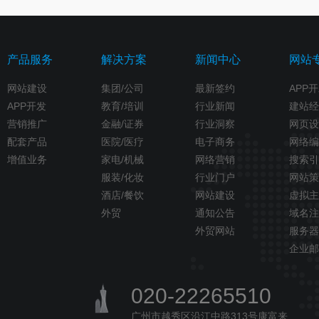
产品服务
解决方案
新闻中心
网站
网站建设
集团/公司
最新签约
APP
APP开发
教育/培训
行业新闻
建站经
营销推广
金融/证券
行业洞察
网页设
配套产品
医院/医疗
电子商务
网络编
增值业务
家电/机械
网络营销
搜索引
服装/化妆
行业门户
网站策
酒店/餐饮
网站建设
虚拟主
外贸
通知公告
域名注
外贸网站
服务器
企业邮
020-22265510
广州市越秀区沿江中路313号康富来