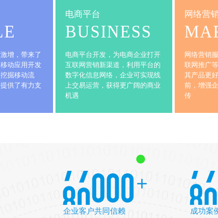
AP
移动应用
电商平台
站
WAP
MOBILE
BUS
站
微
移动智能终端用户激增，带来了
电商平台开发
站
广阔的商业契机。移动应用开发
互联网营销新
小
服务，为企业深度挖掘移动流
数字化信息网
开发
量，转流量为消费提供了有力支
上交易运营，
持
机遇
网站
+
企业客户共同信赖
成功案