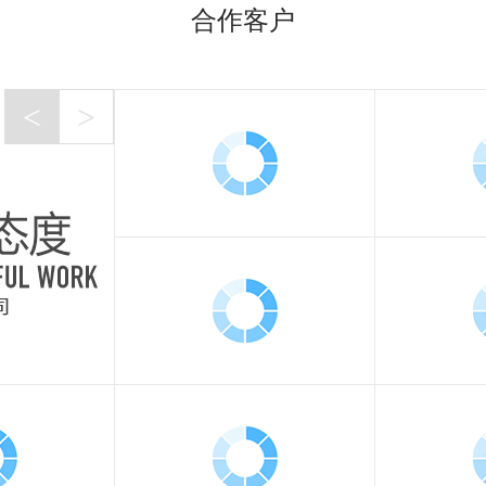
合作客户
<
>