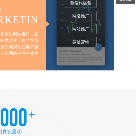
P开发
网络营销
手机网站
电商
INESS
MARKETIN
信开发
微商城
，为电商企业打开
网络营销服务通过网站推广，互
渠道，利用平台的
联网推广等技术形式，将企业或
程序
络，企业可实现线
其产品更好更快地展现在客户眼
获得更广阔的商业
前，增强企业在网络中的有效宣
传
+
例真实呈现