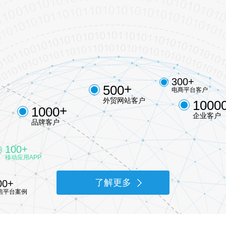
签
司
202
+
300
+
500
电商平台客户
外贸网站客户
1000
+
1000
企业客户
品牌客户
+
100
了解更多
移动应用APP
+
了解更多
00
信平台案例