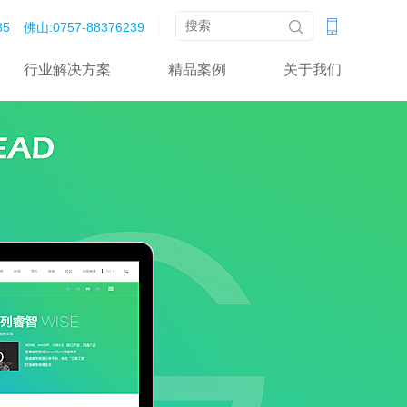
‬‬
佛山:0757-88376239‬‬‬
行业解决方案
精品案例
关于我们