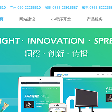
510
广州:020-22265510
深圳:0755-23915687
东莞:‭0769-82223585‬
页
网站建设
小程序开发
产品服务