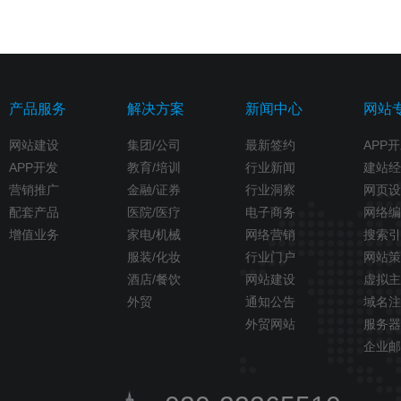
产品服务
解决方案
新闻中心
网站
网站建设
集团/公司
最新签约
APP
APP开发
教育/培训
行业新闻
建站经
营销推广
金融/证券
行业洞察
网页设
配套产品
医院/医疗
电子商务
网络编
增值业务
家电/机械
网络营销
搜索引
服装/化妆
行业门户
网站策
酒店/餐饮
网站建设
虚拟主
外贸
通知公告
域名注
外贸网站
服务器
企业邮