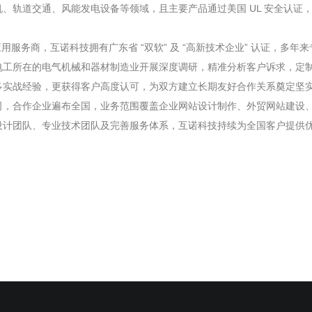
、轨道交通、风能发电设备等领域，且主要产品通过美国 UL 安全认证
网应用服务商，互诺科技拥有广东省 “双软” 及 “高新技术企业” 认证，
电工所在的电气机械和器材制造业开展深度调研，精准分析客户诉求，定
多实战经验，更获得客户高度认可，为双方建立长期友好合作关系奠定坚
作企业遍布全国，业务范围覆盖企业网站设计制作、外贸网站建设、SEO
设计团队、专业技术团队及完善服务体系，互诺科技持续为全国客户提供