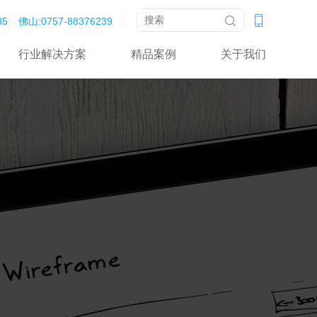
‬‬
佛山:0757-88376239‬‬‬
行业解决方案
精品案例
关于我们