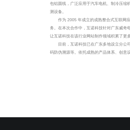
包铝圆线，广泛应用于汽车电机、制冷压缩机
测设备。
作为 2005 年成立的成熟整合式互联
务。在本次合作中，互诺科技针对广东威奇
让互诺科技在该行业网站制作领域积累了更
目前，互诺科技已在广东多地设立分公司，合
码防伪溯源等。依托成熟的产品体系、创意