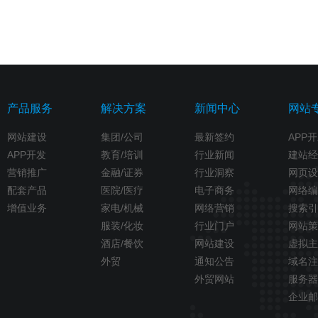
产品服务
解决方案
新闻中心
网站
网站建设
集团/公司
最新签约
APP
APP开发
教育/培训
行业新闻
建站经
营销推广
金融/证券
行业洞察
网页设
配套产品
医院/医疗
电子商务
网络编
增值业务
家电/机械
网络营销
搜索引
服装/化妆
行业门户
网站策
酒店/餐饮
网站建设
虚拟主
外贸
通知公告
域名注
外贸网站
服务器
企业邮