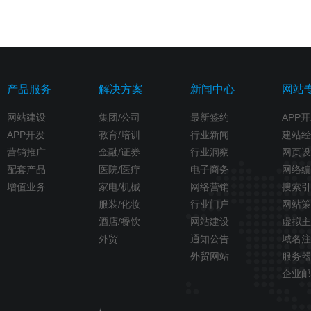
产品服务
解决方案
新闻中心
网站
网站建设
集团/公司
最新签约
APP
APP开发
教育/培训
行业新闻
建站经
营销推广
金融/证券
行业洞察
网页设
配套产品
医院/医疗
电子商务
网络编
增值业务
家电/机械
网络营销
搜索引
服装/化妆
行业门户
网站策
酒店/餐饮
网站建设
虚拟主
外贸
通知公告
域名注
外贸网站
服务器
企业邮