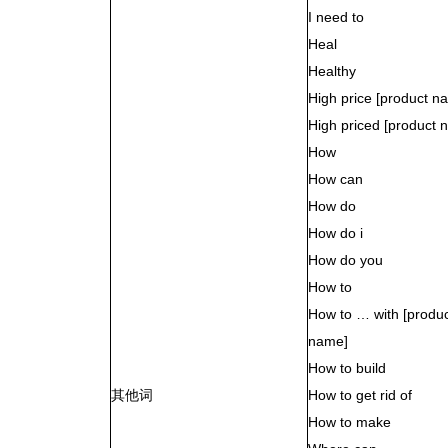
I need to
Heal
Healthy
High price [product n
High priced [product 
How
How can
How do
How do i
How do you
How to
How to … with [produ
name]
How to build
其他词
How to get rid of
How to make