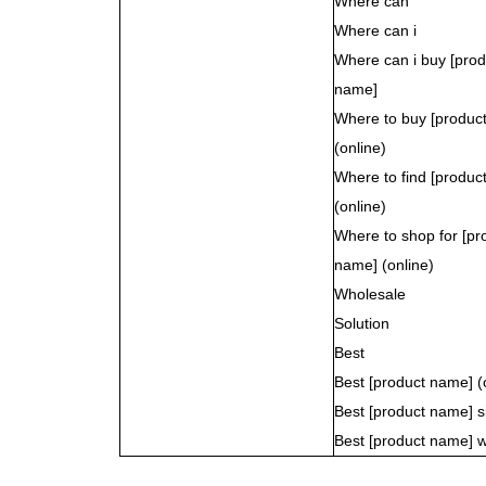
Where can
Where can i
Where can i buy [prod
name]
Where to buy [produc
(online)
Where to find [produc
(online)
Where to shop for [pr
name] (online)
Wholesale
Solution
Best
Best [product name] (
Best [product name] s
Best [product name] w