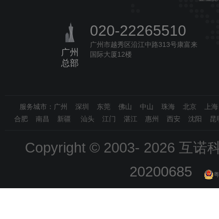
020-22265510
广州市越秀区沿江中路313号康富来
广州
国际大厦12楼
总部
服务城市：广州 深圳 东莞 佛山 中山 珠海 北京 上
合肥 南昌 新疆 汕头 江门 湛江 惠州 西安 沈阳 昆
Copyright © 2003-
2026 互诺科技
20200685
粤