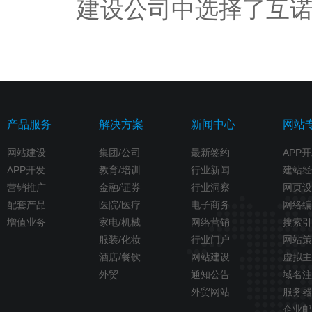
建设公司中选择了互
产品服务
解决方案
新闻中心
网站
网站建设
集团/公司
最新签约
APP
APP开发
教育/培训
行业新闻
建站经
营销推广
金融/证券
行业洞察
网页设
配套产品
医院/医疗
电子商务
网络编
增值业务
家电/机械
网络营销
搜索引
服装/化妆
行业门户
网站策
酒店/餐饮
网站建设
虚拟主
外贸
通知公告
域名注
外贸网站
服务器
企业邮