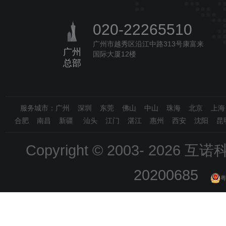
020-22265510
广州市越秀区沿江中路313号康富来
广州
国际大厦12楼
总部
服务城市：广州 深圳 东莞 佛山 中山 珠海 北京 上
合肥 南昌 新疆 汕头 江门 湛江 惠州 西安 沈阳 昆
Copyright © 2003-
2026 互诺科技
20200685
粤