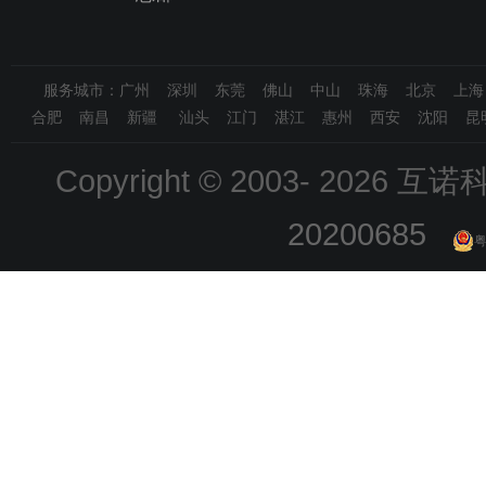
服务城市：广州 深圳 东莞 佛山 中山 珠海 北京 上
合肥 南昌 新疆 汕头 江门 湛江 惠州 西安 沈阳 昆
Copyright © 2003-
2026 互诺科技
20200685
粤