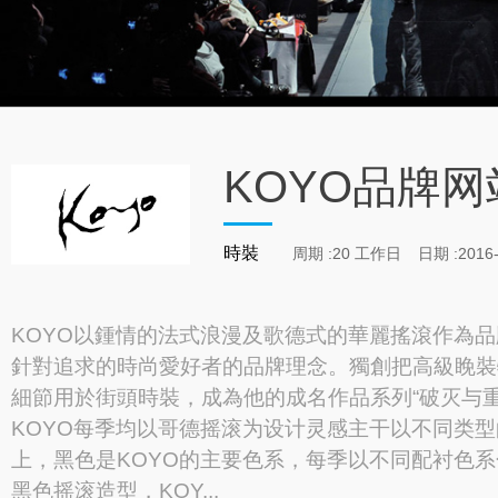
KOYO品牌
時裝
周期 :20 工作日
日期 :2016-
KOYO以鍾情的法式浪漫及歌德式的華麗搖滾作為
針對追求的時尚愛好者的品牌理念。獨創把高級睌裝
細節用於街頭時裝，成為他的成名作品系列“破灭与重
KOYO每季均以哥德摇滚为设计灵感主干以不同类
上，黑色是KOYO的主要色系，每季以不同配衬色
黑色摇滚造型，KOY...