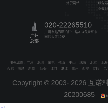
外贸网站
服务器
企业邮
020-22265510
广州市越秀区沿江中路313号康富来
广州
国际大厦12楼
总部
服务城市：广州 深圳 东莞 佛山 中山 珠海 北京 上
合肥 南昌 新疆 汕头 江门 湛江 惠州 西安 沈阳 昆
Copyright © 2003-
2026 互诺科技
20200685
粤