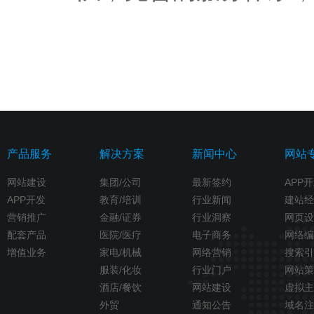
产品服务
解决方案
新闻中心
网站
网站建设
集团/公司
最新签约
APP
APP开发
教育/培训
行业新闻
建站经
营销推广
金融/证券
行业洞察
网页设
配套产品
医院/医疗
电子商务
网络编
增值业务
家电/机械
网络营销
搜索引
服装/化妆
行业门户
网站策
酒店/餐饮
网站建设
虚拟主
外贸
通知公告
域名注