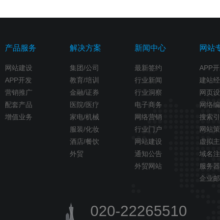
产品服务
解决方案
新闻中心
网站
网站建设
集团/公司
最新签约
APP
APP开发
教育/培训
行业新闻
建站经
营销推广
金融/证券
行业洞察
网页设
配套产品
医院/医疗
电子商务
网络编
增值业务
家电/机械
网络营销
搜索引
服装/化妆
行业门户
网站策
酒店/餐饮
网站建设
虚拟主
外贸
通知公告
域名注
外贸网站
服务器
企业邮
020-22265510