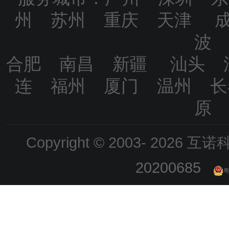
州 苏州 重庆 天津 
波
合肥 南昌 新疆 汕头 
连 福州 厦门 温州 
原
Copyright © 2003-
2026 互诺科技
20200685
粤