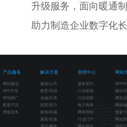
升级服务，面向暖通
助力制造企业数字化
产品服务
解决方案
新闻中心
网站
网站建设
集团/公司
最新签约
APP
APP开发
教育/培训
行业新闻
建站经
营销推广
金融/证券
行业洞察
网页设
配套产品
医院/医疗
电子商务
网络编
增值业务
家电/机械
网络营销
搜索引
服装/化妆
行业门户
网站策
酒店/餐饮
网站建设
虚拟主