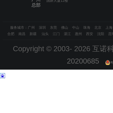
国际大厦12楼
总部
服务城市：广州 深圳 东莞 佛山 中山 珠海 北京 上
合肥 南昌 新疆 汕头 江门 湛江 惠州 西安 沈阳 昆
Copyright © 2003-
2026 互诺科技
20200685
粤