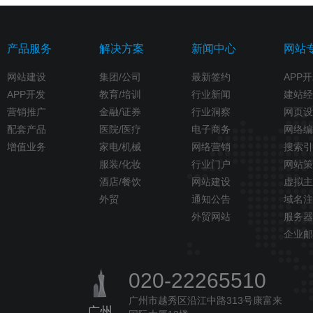
产品服务
解决方案
新闻中心
网站
网站建设
集团/公司
最新签约
APP
APP开发
教育/培训
行业新闻
建站经
营销推广
金融/证券
行业洞察
网页设
配套产品
医院/医疗
电子商务
网络编
增值业务
家电/机械
网络营销
搜索引
服装/化妆
行业门户
网站策
酒店/餐饮
网站建设
虚拟主
外贸
通知公告
域名注
外贸网站
服务器
企业邮
020-22265510
广州市越秀区沿江中路313号康富来
广州