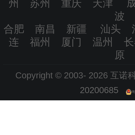
州 苏州 重庆 天津 
波
合肥 南昌 新疆 汕头 
连 福州 厦门 温州 
原
Copyright © 2003-
2026 互诺科技
20200685
粤