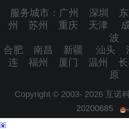
服务城市：广州 深圳 
州 苏州 重庆 天津 
波
合肥 南昌 新疆 汕头 
连 福州 厦门 温州 
原
Copyright © 2003-
2026 互诺科技
20200685
粤