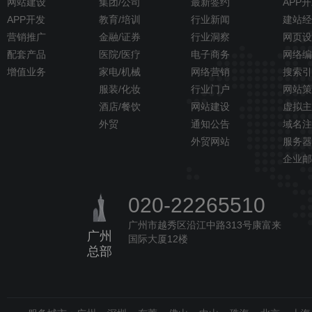
网站建设
集团/公司
最新签约
APP
APP开发
教育/培训
行业新闻
建站经
营销推广
金融/证券
行业洞察
网页设
配套产品
医院/医疗
电子商务
网络编
增值业务
家电/机械
网络营销
搜索引
服装/化妆
行业门户
网站策
酒店/餐饮
网站建设
虚拟主
外贸
通知公告
域名注
外贸网站
服务器
企业邮
020-22265510
广州市越秀区沿江中路313号康富来
广州
国际大厦12楼
总部