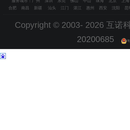
服务城市：广州 深圳 东莞 佛山 中山 珠海 北京 上
合肥 南昌 新疆 汕头 江门 湛江 惠州 西安 沈阳 昆
Copyright © 2003-
2026 互诺科技
20200685
粤