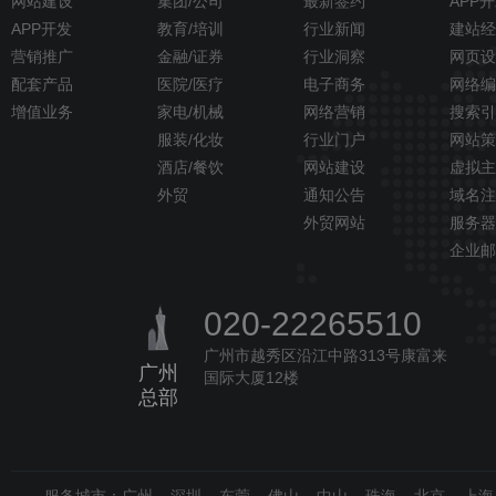
网站建设
集团/公司
最新签约
APP
APP开发
教育/培训
行业新闻
建站经
营销推广
金融/证券
行业洞察
网页设
配套产品
医院/医疗
电子商务
网络编
增值业务
家电/机械
网络营销
搜索引
服装/化妆
行业门户
网站策
酒店/餐饮
网站建设
虚拟主
外贸
通知公告
域名注
外贸网站
服务器
企业邮
020-22265510
广州市越秀区沿江中路313号康富来
广州
国际大厦12楼
总部