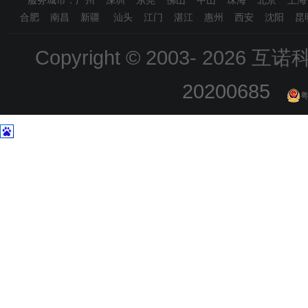
服务城市：广州 深圳 东莞 佛山 中山 珠海 北京 上
合肥 南昌 新疆 汕头 江门 湛江 惠州 西安 沈阳 昆
Copyright © 2003-
2026 互诺科技
20200685
粤