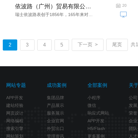
依波路（广州）贸易有限公司网站建设项...
腕表网站建设
20
瑞士依波路表创于1856年，165年来对精湛...
下一页 >
尾页
共
2
3
4
5
网站专题
成功案例
全部案例
关
APP开发
集团品牌
小程序
公司
建站经验
产品展示
微信
发展
网页设计
服务展示
响应式网站
荣誉
网络编程
企业官网
APP开发
企业
搜索引擎
外贸出口
H5/Flash
团队
网站策划
管理资讯
更多案例
人才