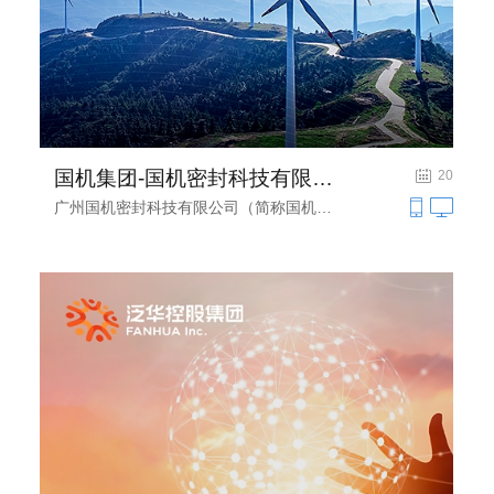
国机集团-国机密封科技有限公司网站建...
密封产业网站建设
20
广州国机密封科技有限公司（简称国机密...