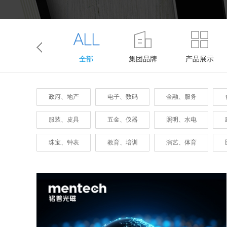
全部
集团品牌
产品展示
政府、地产
电子、数码
金融、服务
服装、皮具
五金、仪器
照明、水电
珠宝、钟表
教育、培训
演艺、体育