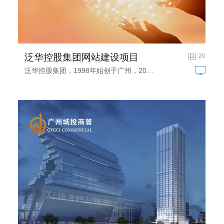
泛华控股集团网站建设项目
金融服务网站建设
20
泛华控股集团，1998年始创于广州，2007...