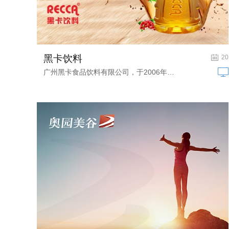
黑卡饮料
黑卡饮料网站建设
20
广州黑卡食品饮料有限公司，于2006年在...