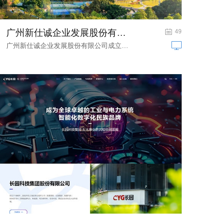
广州新仕诚企业发展股份有限公司建设项...
城市更新综合服务网站建设
49
广州新仕诚企业发展股份有限公司成立于...