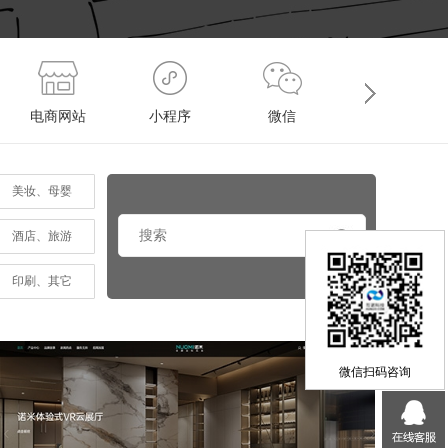
电商网站
小程序
微信
APP开发
美妆、母婴
酒店、旅游
印刷、其它
微信扫码咨询