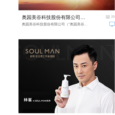
奥园美谷科技股份有限公司网站建设项目...
医美服务网站建设
20
奥园美谷科技股份有限公司（“奥园美谷...