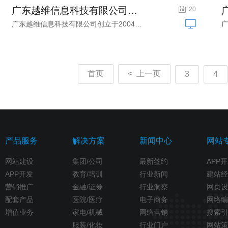
广东越维信息科技有限公司官网建设项目...
信息服务网站建设
20
广东越维信息科技有限公司创立于2004年...
首页
< 上一页
3
4
产品服务
解决方案
新闻中心
网站
网站建设
集团/公司
最新签约
APP
APP开发
教育/培训
行业新闻
建站经
营销推广
金融/证券
行业洞察
网页设
配套产品
医院/医疗
电子商务
网络编
增值业务
家电/机械
网络营销
搜索引
服装/化妆
行业门户
网站策