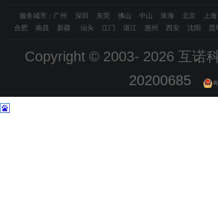
服务城市：广州 深圳 东莞 佛山 中山 珠海 北京 上
合肥 南昌 新疆 汕头 江门 湛江 惠州 西安 沈阳 昆
Copyright © 2003-
2026 互诺科技
20200685
粤