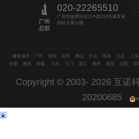
020-22265510
广州市越秀区沿江中路313号康富来
广州
国际大厦12楼
总部
服务城市：广州 深圳 东莞 佛山 中山 珠海 北京 上
合肥 南昌 新疆 汕头 江门 湛江 惠州 西安 沈阳 昆
Copyright © 2003-
2026 互诺科技
20200685
粤