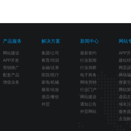
产品服务
解决方案
新闻中心
网站
网站建设
集团/公司
最新签约
APP
APP开发
教育/培训
行业新闻
建站经
营销推广
金融/证券
行业洞察
网页设
配套产品
医院/医疗
电子商务
网络编
增值业务
家电/机械
网络营销
搜索引
服装/化妆
行业门户
网站策
酒店/餐饮
网站建设
虚拟主
外贸
通知公告
域名注
外贸网站
服务器
企业邮