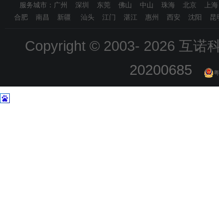
服务城市：广州 深圳 东莞 佛山 中山 珠海 北京 上
合肥 南昌 新疆 汕头 江门 湛江 惠州 西安 沈阳 昆
Copyright © 2003-
2026 互诺科技
20200685
粤