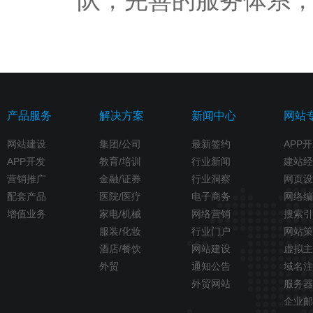
队，完善的服务体系
产品服务
解决方案
新闻中心
网站
网站建设
集团/公司
最新签约
APP
APP开发
教育/培训
行业新闻
建站经
营销推广
金融/证券
行业洞察
网页设
配套产品
医院/医疗
电子商务
网络编
增值业务
家电/机械
网络营销
搜索引
服装/化妆
行业门户
网站策
酒店/餐饮
网站建设
虚拟主
外贸
通知公告
域名注
外贸网站
服务器
企业邮