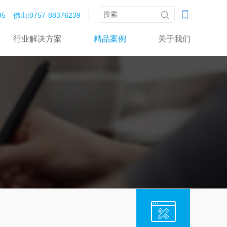
‬‬
佛山:0757-88376239‬‬‬
行业解决方案
精品案例
关于我们
目