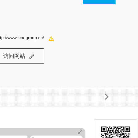
ttp://www.icongroup.cn/
访问网站