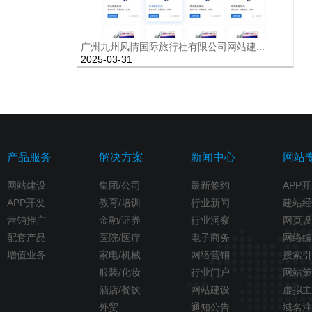
广州九州风情国际旅行社有限公司网站建...
2025-03-31
产品服务
解决方案
新闻中心
网站
网站建设
集团/公司
最新签约
APP
APP开发
教育/培训
行业新闻
建站经
营销推广
金融/证券
行业洞察
网页设
配套产品
医院/医疗
电子商务
网络编
增值业务
家电/机械
网络营销
搜索引
服装/化妆
行业门户
网站策
酒店/餐饮
网站建设
虚拟主
外贸
通知公告
域名注