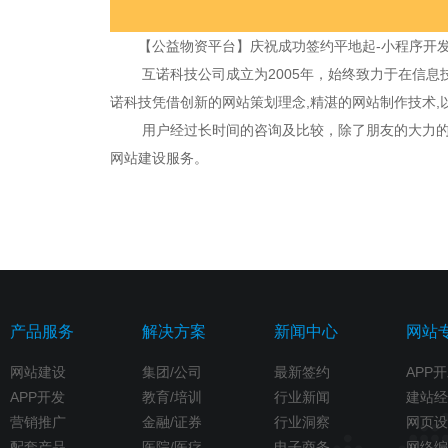
【公益物资平台】庆祝成功签约平地起-小程序开
互诺科技公司成立为2005年，始终致力于在信息
诺科技凭借创新的网站策划理念,精湛的网站制作技术,以
用户经过长时间的咨询及比较，除了朋友的大力的推
网站建设服务。
产品服务
解决方案
新闻中心
网站
网站建设
集团/公司
最新签约
APP
APP开发
教育/培训
行业新闻
建站经
营销推广
金融/证券
行业洞察
网页设
配套产品
医院/医疗
电子商务
网络编