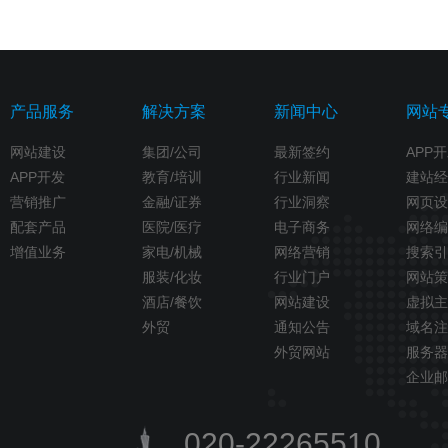
产品服务
解决方案
新闻中心
网站
网站建设
集团/公司
最新签约
APP
APP开发
教育/培训
行业新闻
建站经
营销推广
金融/证券
行业洞察
网页设
配套产品
医院/医疗
电子商务
网络编
增值业务
家电/机械
网络营销
搜索引
服装/化妆
行业门户
网站策
酒店/餐饮
网站建设
虚拟主
外贸
通知公告
域名注
外贸网站
服务器
企业邮
020-22265510