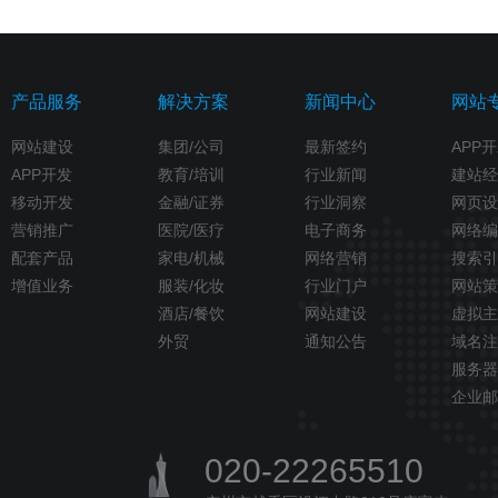
产品服务
解决方案
新闻中心
网站
网站建设
集团/公司
最新签约
APP
APP开发
教育/培训
行业新闻
建站经
移动开发
金融/证券
行业洞察
网页设
营销推广
医院/医疗
电子商务
网络编
配套产品
家电/机械
网络营销
搜索引
增值业务
服装/化妆
行业门户
网站策
酒店/餐饮
网站建设
虚拟主
外贸
通知公告
域名注
服务器
企业邮
020-22265510