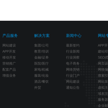
产品服务
解决方案
新闻中心
网站
网站建设
集团/公司
最新签约
APP
APP开发
教育/培训
行业新闻
建站经
移动开发
金融/证券
行业洞察
SEO
营销推广
医院/医疗
电子商务
网页设
配套产品
家电/机械
网络营销
网络编
增值业务
服装/化妆
行业门户
搜索引
酒店/餐饮
网站建设
网站策
外贸
通知公告
虚拟主
域名注
服务器
企业邮