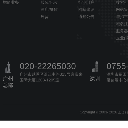
增值业务
服装/化妆
行业门户
搜索引
酒店/餐饮
网站建设
网站策
外贸
通知公告
虚拟主
域名注
服务器
企业邮
020-22265030
0755
广州市越秀区沿江中路313号康富来
深圳市福田
广州
深圳
国际大厦1203-1205室
厦创展中心1
总部
Copyright © 2003-
2026 互诺科技