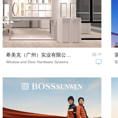
希美克（广州）实业有限公司网站建设项...
门窗五金网站建设
20
Window and Door Hardware Systems & S...