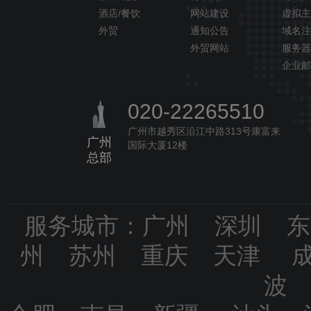
酒店/餐饮
网站建设
虚拟主
外贸
通知公告
域名注
外贸网站
服务器
企业邮
020-22265510
广州市越秀区沿江中路313号康富来
广州
国际大厦12楼
总部
服务城市：广州 深圳 
州 苏州 重庆 天津 
波