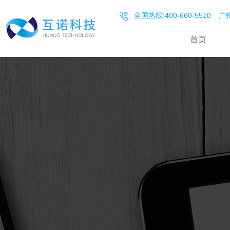
全国热线:400-660-5510
广州
首页