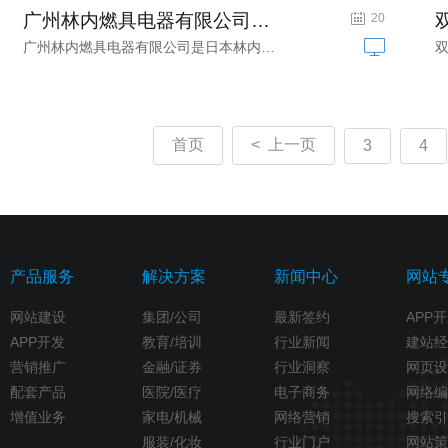
广州林内燃具电器有限公司官网定制项目...
高端热能器具|智能厨卫家电网站建设
20
广州林内燃具电器有限公司是日本林内株...
首页
< 上一页
3
4
产品服务
解决方案
新闻中心
网站
网站建设
集团/公司
最新签约
APP
APP开发
教育/培训
行业新闻
建站经
营销推广
金融/证券
行业洞察
网页设
配套产品
医院/医疗
电子商务
网络编
增值业务
家电/机械
网络营销
搜索引
服装/化妆
行业门户
网站策