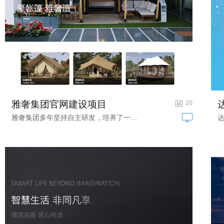
雅奢集团官网建设项目
酒店篷房|户外篷房|民宿帐篷网站建设
20
雅奢集团多年坚持自主研发，培养了一支...