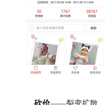
砍价
——裂变扩散